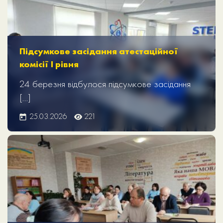
Підсумкове засідання атестаційної
комісії І рівня
24 березня відбулося підсумкове засідання
[…]
25.03.2026
221