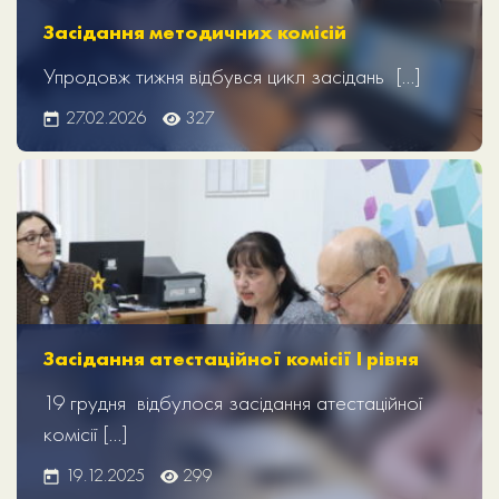
Засідання методичних комісій
Упродовж тижня відбувся цикл засідань […]
27.02.2026
327
Засідання атестаційної комісії І рівня
19 грудня відбулося засідання атестаційної
комісії […]
19.12.2025
299