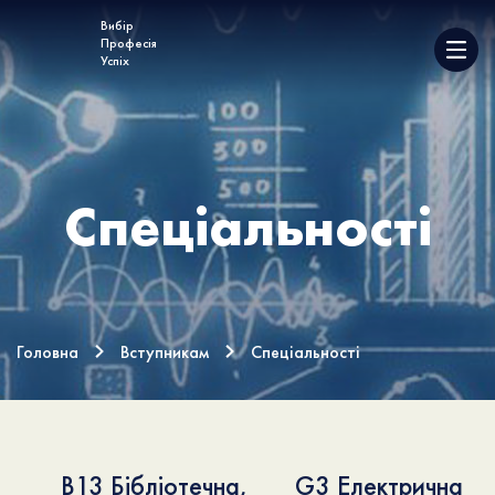
Вибір
Професія
Успіх
Спеціальності
Головна
Вступникам
Спеціальності
B13 Бібліотечна,
G3 Електрична