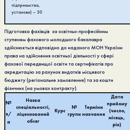
підприємства,
установи) – 30
Підготовка фахівців за освітньо-професійним
ступенем фахового молодшого бакалавра
здійснюється відповідно до наданого МОН України
права на здійснення освітньої діяльності у сфері
фахової передвищої освіти та сертифікатів про
акредитацію за рахунок видатків місцевого
бюджету (регіональне замовлення) та за кошти
фізичних (на умовах контракту).
Дата
Назва
№
прийому
спеціальності,
№
Терміни
Курс
(число,
з/
ліцензований
групи
навчання
місяць,
обсяг
п
рік)