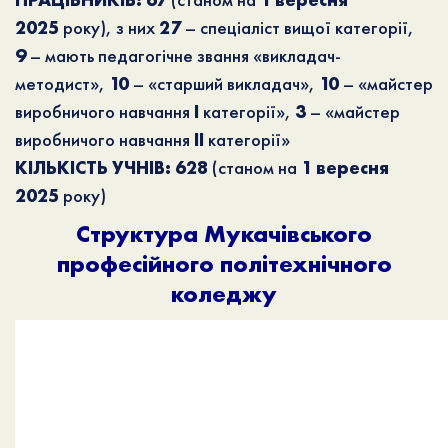
ПРАЦІВНИКІВ:
67
(станом на
1 вересня
2025
року), з них
27
– спеціаліст вищої категорії,
9
– мають педагогічне звання «викладач-
методист»,
10
– «старший викладач»,
10
– «майстер
виробничого навчання
І
категорії»,
3
– «майстер
виробничого навчання
ІІ
категорії»
КІЛЬКІСТЬ УЧНІВ:
628
(станом на
1 вересня
2025
року)
Структура Мукачівського
професійного політехнічного
коледжу