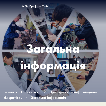
Вибір Професія Успіх
Загальна
інформація
Головна
Візитівка
Прозорість та інформаційна
відкритість
Загальна інформація