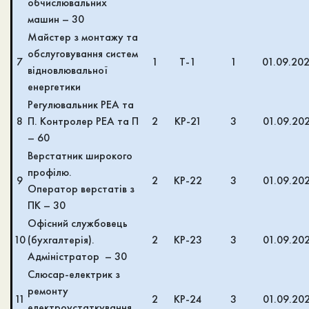
обчислювальних
машин – 30
Майстер з монтажу та
обслуговування систем
7
1
Т-1
1
01.09.20
відновлювальної
енергетики
Регулювальник РЕА та
8
П. Контролер РЕА та П
2
КР-21
3
01.09.20
– 60
Верстатник широкого
профілю.
9
2
КР-22
3
01.09.20
Оператор верстатів з
ПК – 30
Офісний службовець
10
(бухгалтерія).
2
КР-23
3
01.09.20
Адміністратор – 30
Слюсар-електрик з
ремонту
11
2
КР-24
3
01.09.20
електроустаткування