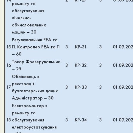
ремонту та
обслуговування
лічильно-
обчислювальних
машин – 30
Регулювальник РЕА та
15
П. Контролер РЕА та П
3
КР-31
3
01.09.20
– 60
Токар.Фрезерувальник
16
3
КР-32
3
01.09.20
– 25
Обліковець з
реєстрації
17
3
КР-33
3
01.09.20
бухгалтерських даних.
Адміністратор – 30
Електромонтер з
ремонту та
18
обслуговування
3
КР-34
3
01.09.20
електроустаткування