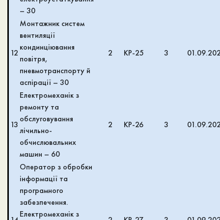
– 30
Монтажник систем
вентиляції
кондинціювання
12
2
КР-25
3
01.09.20
повітря,
пневмотранспорту й
аспірації – 30
Електромеханік з
ремонту та
обслуговування
13
2
КР-26
3
01.09.20
лічильно-
обчислювальних
машин – 60
Оператор з обробки
інформації та
програмного
забезпечення.
Електромеханік з
14
2
КР-27
3
01.09.20