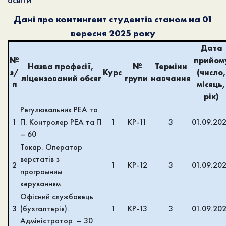
освіти
Д
ані про контингент студентів станом на 01
вересня 2025 року
Дата
№
прийом
Назва професії,
№
Терміни
з/
Курс
(число
ліцензований обсяг
групи
навчання
п
місяць,
рік)
Регулювальник РЕА та
1
П. Контролер РЕА та П
1
КР-11
3
01.09.20
– 60
Токар. Оператор
верстатів з
2
1
КР-12
3
01.09.20
програмним
керуванням
Офісний службовець
3
(бухгалтерія).
1
КР-13
3
01.09.20
Адміністратор – 30