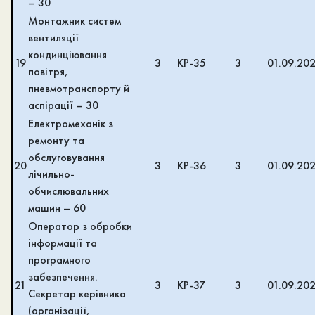
– 30
Монтажник систем
вентиляції
кондинціювання
19
3
КР-35
3
01.09.20
повітря,
пневмотранспорту й
аспірації – 30
Електромеханік з
ремонту та
обслуговування
20
3
КР-36
3
01.09.20
лічильно-
обчислювальних
машин – 60
Оператор з обробки
інформації та
програмного
забезпечення.
21
3
КР-37
3
01.09.20
Секретар керівника
(організації,