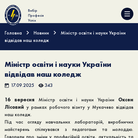
Вибір
Професія
Успіх
Головна
Новини
Міністр освіти і науки України
відвідав наш коледж
Міністр освіти і науки України
відвідав наш коледж
17.09.2025
343
16 вересня
Міністр освіти і науки України
Оксен
Лісовий
у рамках робочого візиту у Мукачево відвідав
наш коледж.
Під час огляду навчальних лабораторій, виробничих
майстерень спілкувався з педагогами та молоддю.
Говорили про зміни у професійній освіти, актуальність та