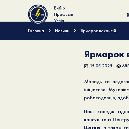
Вибір
Професія
В
Успіх
Головна
Новини
Ярмарок вакансій
Ярмарок 
15.05.2025
68
Молодь та педагог
ініціативи Мукачів
роботодавців, здобу
Наш коледж гідн
консультант Центру
Цогла
, а також та