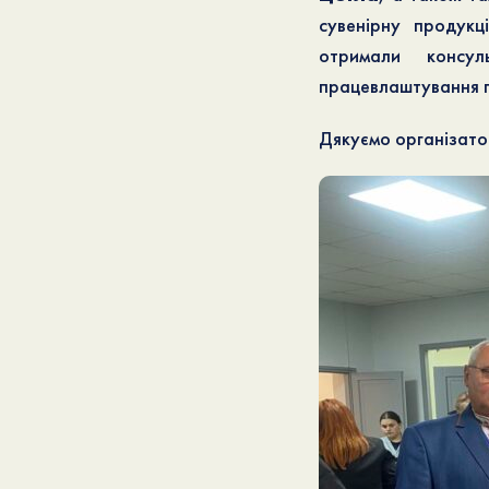
сувенірну продукц
отримали консул
працевлаштування п
Дякуємо організато