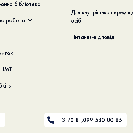
онна бібліотека
Для внутрішньо переміщ
на робота
осіб
и
Питання-відповіді
житок
НМТ
kills
2
3-70-81
,
099-530-00-85