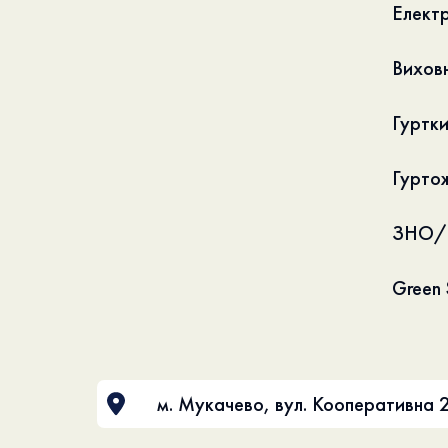
Електр
Вихов
Гуртк
Гурто
ЗНО/
Green S
м. Мукачево, вул. Кооперативна 