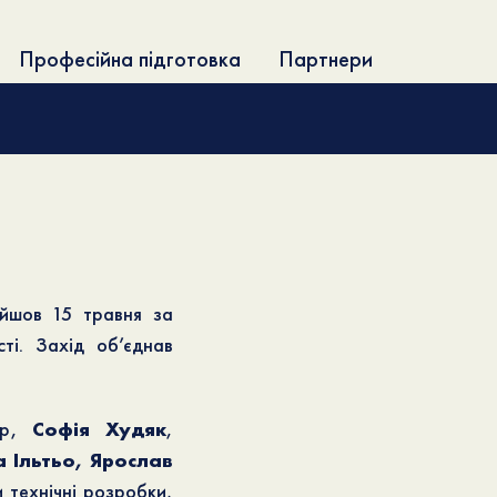
Професійна підготовка
Партнери
ойшов 15 травня за
сті. Захід об’єднав
ер,
Софія Худяк
,
 Ільтьо, Ярослав
и технічні розробки,