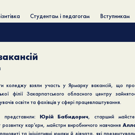
ізитівка
Студентам і педагогам
Вступникам
вакансій
8
и коледжу взяли участь у Ярмарку вакансій, що пр
ської філії Закарпатського обласного центру зайнято
вачів освіти та фахівців у сфері працевлаштування.
о представили:
Юрій Бабидорич
, старший майст
 розвитку кар’єри, майстри виробничого навчання
Алла
лановиті та ініціативні юнаки й дівчата, які презентувал