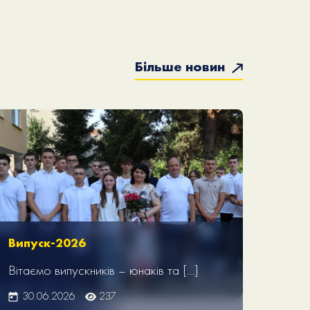
Більше новин
Випуск-2026
Вітаємо випускників – юнаків та […]
30.06.2026
237