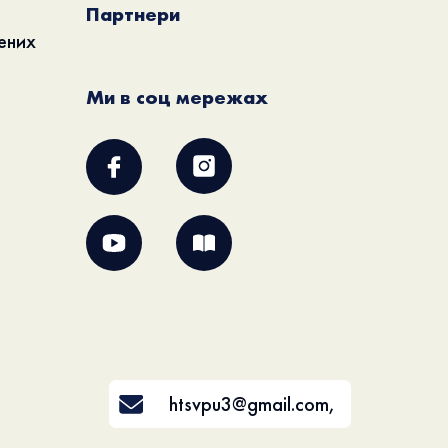
Партнери
ених
Ми в соц мережах
htsvpu3@gmail.com
,