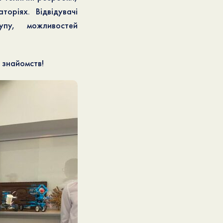
оріях. Відвідувачі
упу, можливостей
 знайомств!