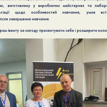
ію, виготовлену у виробничих майстернях та лаборат
ьтації щодо особливостей навчання, умов вст
ісля завершення навчання.
рам івенту за нагоду презентувати себе і розширити коло