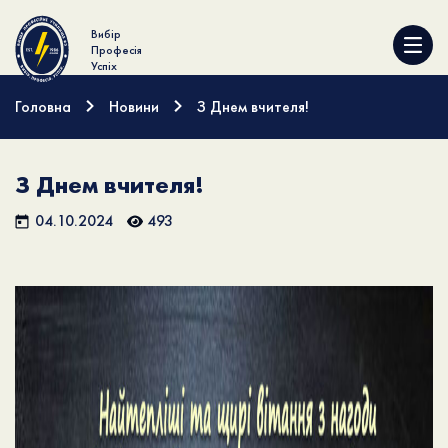
Вибір
Професія
Успіх
Головна
Новини
З Днем вчителя!
З Днем вчителя!
04.10.2024
493