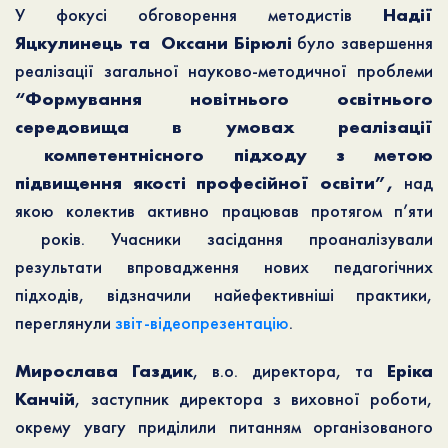
У фокусі обговорення методистів
Надії
Яцкулинець та
Оксани Бірюлі
було завершення
реалізації загальної науково-методичної проблеми
“Формування новітнього освітнього
середовища в умовах реалізації
компетентнісного підходу
з метою
підвищення якості професійної освіти”,
над
якою колектив активно працював протягом п’яти
років. Учасники засідання проаналізували
результати впровадження нових педагогічних
підходів, відзначили найефективніші практики,
переглянули
звіт-відеопрезентацію
.
Мирослава Газдик
, в.о. директора, та
Еріка
Канчій
, заступник директора з виховної роботи,
окрему увагу приділили питанням організованого